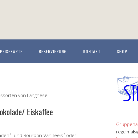
PEISEKARTE
RESERVIERUNG
KONTAKT
SHOP
ssorten von Langnese!
okolade/ Eiskaffee
Gruppena
regelmäßi
7
7
aden
- und Bourbon-Vanilleeis
oder