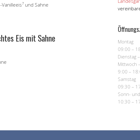
Landesgar
7
Vanilleeis
und Sahne
vereinbar
Öffnungs
htes Eis mit Sahne
Montag
09:00 – 1
Dienstag 
hne
Mittwoch –
9:00 – 18
Samstag
09:30 – 1
Sonn- und
10:30 – 1