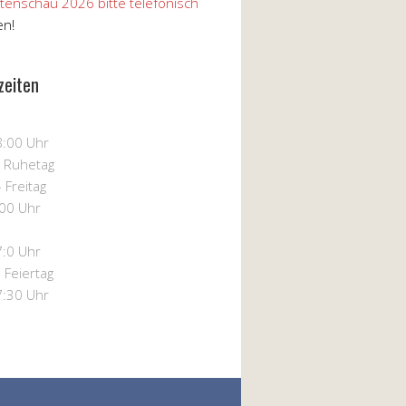
tenschau 2026 bitte telefonisch
en!
zeiten
8:00 Uhr
– Ruhetag
 Freitag
:00 Uhr
7:0 Uhr
 Feiertag
7:30 Uhr