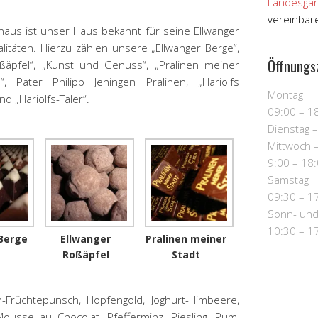
Landesgar
vereinbar
naus ist unser Haus bekannt für seine Ellwanger
litäten. Hierzu zählen unsere „Ellwanger Berge“,
Öffnungs
Roßäpfel“, „Kunst und Genuss“, „Pralinen meiner
e“, Pater Philipp Jeningen Pralinen, „Hariolfs
Montag
d „Hariolfs-Taler“.
09:00 – 1
Dienstag 
Mittwoch –
9:00 – 18
Samstag
09:30 – 1
Sonn- und
10:30 – 1
Berge
Ellwanger
Pralinen meiner
Roßäpfel
Stadt
n-Früchtepunsch, Hopfengold, Joghurt-Himbeere,
 Mousse au Chocolat, Pfefferminz, Riesling, Rum,