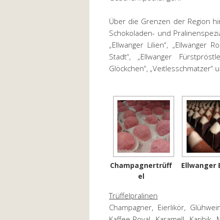
Über die Grenzen der Region hi
Schokoladen- und Pralinenspezia
„Ellwanger Lilien“, „Ellwanger 
Stadt“, „Ellwanger Fürstpröstl
Glöckchen“, „Veitlesschmatzer“ un
Champagnertrüff
Ellwanger 
el
Trüffelpralinen
Champagner, Eierlikör, Glühwei
Kaffee-Royal, Karamell, Karibik,