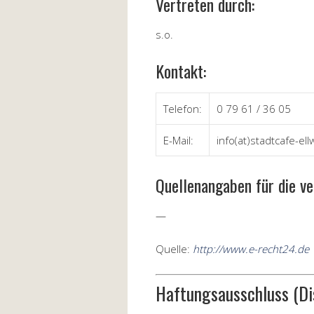
Vertreten durch:
s.o.
Kontakt:
Telefon:
0 79 61 / 36 05
E-Mail:
info(at)stadtcafe-el
Quellenangaben für die ve
—
Quelle:
http://www.e-recht24.de
Haftungsausschluss (Di