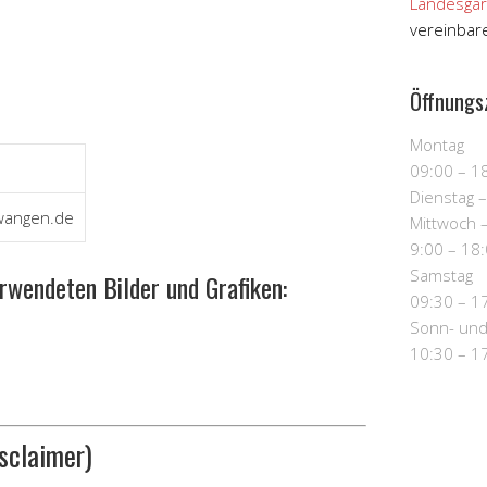
Landesgar
vereinbar
Öffnungs
Montag
09:00 – 1
Dienstag 
lwangen.de
Mittwoch –
9:00 – 18
Samstag
rwendeten Bilder und Grafiken:
09:30 – 1
Sonn- und
10:30 – 1
sclaimer)