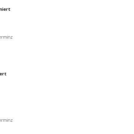
niert
ferminz
ert
ferminz