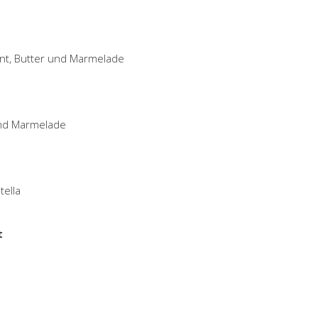
ant, Butter und Marmelade
und Marmelade
tella
t